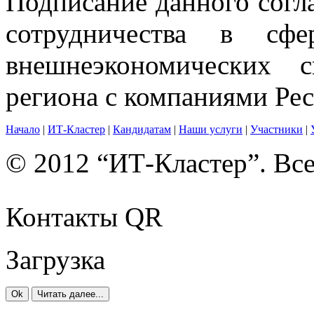
Подписание данного согл
сотрудничества в сф
внешнеэкономических 
региона с компаниями Ре
Начало
|
ИТ-Кластер
|
Кандидатам
|
Наши услуги
|
Участники
|
© 2012 “ИТ-Кластер”. Вс
Контакты QR
Загрузка