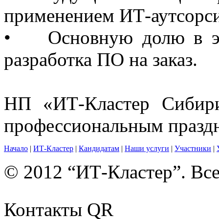
применением ИТ-аутсорси
• Основную долю в эк
разработка ПО на заказ.
НП «ИТ-Кластер Сибири
профессиональным празд
Начало
|
ИТ-Кластер
|
Кандидатам
|
Наши услуги
|
Участники
|
© 2012 “ИТ-Кластер”. Вс
Контакты QR