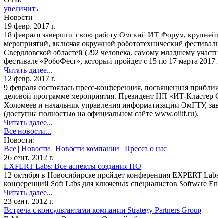
увеличить
Новости
19 февр. 2017 г.
18 февраля завершил свою работу Омский ИТ-Форум, крупнейше
мероприятий, включая окружной робототехнический фестиваль 
Свердловской областей (292 человека, самому младшему участ
фестивале «РобоФест», который пройдет с 15 по 17 марта 2017 
Читать далее...
12 февр. 2017 г.
9 февраля состоялась пресс-конференция, посвященная прибл
деловой программе мероприятия. Президент НП «ИТ-Кластер С
Холомеев и начальник управления информатизации ОмГТУ, з
(доступна полностью на официальном сайте www.oiitf.ru).
Читать далее...
Все новости...
Новости:
Все
|
Новости
|
Новости компании
|
Пресса о нас
26 сент. 2012 г.
EXPERT Labs: Все аспекты создания ПО
12 октября в Новосибирске пройдет конференция EXPERT Lab
конференций Soft Labs для ключевых специалистов Software Eng
Читать далее...
23 сент. 2012 г.
Встреча с консультантами компании Strategy Partners Group