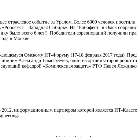
е отраслевое событие за Уралом. Более 6000 человек посетили 
«Робофест – Западная Сибирь». На "Робофест" в Омск собралис
нику было всего 6 лет!). Победители соревнований получили п
года в Москве.
ижающемуся Омскому ИТ-Форуму (17-18 февраля 2017 года). Пре
ибири» Александр Тимофеечев, один из организаторов роботот
аведующий кафедрой «Комплексная защита» РТФ Павел Ложнико
s 2012, информационным партнером которой является ИТ-Класт
ineering.