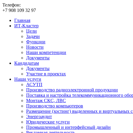
Телефон:
+7
908
109
32
97
Главная
ИТ-Кластер
Цели
Задачи
Функции
Новости
Наши компетенции
Документы
Кандидатам
Документы
Участие в проектах
Наши услуги
АСУТП
Производство радиоэлектронной продукции
Поставка и настройка телекоммуникационного обо
Монтаж СКС, ЛВС
Производство компьютеров
Размещение (хостинг) выделенных и виртуальных с
Энергоаудит
Юридические услуги
Промышленный и интерфейсный дизайн
Рекламная деятельность