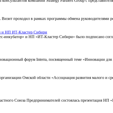
 консультантов компании Strategy Partners Group с представит
 Визит проходил в рамках программы обмена руководителями р
м и НП ИТ-Кластер Сибири
инкубатор» и НП «ИТ-Кластер Сибири» было подписано соглаш
новационный форум Interra, посвященный теме «Инновации для
 организации Омской области «Ассоциация развития малого и с
астного Союза Предпринимателей состоялась презентация НП 