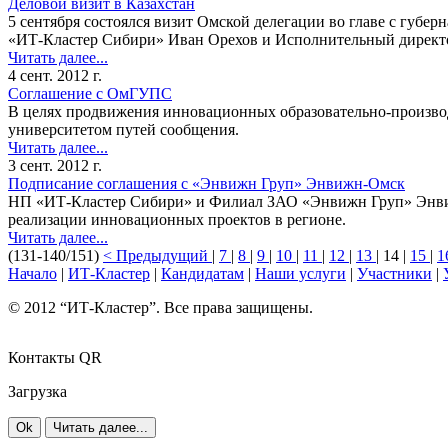
Деловой визит в Казахстан
5 сентября состоялся визит Омской делегации во главе с губе
«ИТ-Кластер Сибири» Иван Орехов и Исполнительный директ
Читать далее...
4 сент. 2012 г.
Соглашение с ОмГУПС
В целях продвижения инновационных образовательно-произво
университетом путей сообщения.
Читать далее...
3 сент. 2012 г.
Подписание соглашения с «Энвижн Груп» Энвижн-Омск
НП «ИТ-Кластер Сибири» и Филиал ЗАО «Энвижн Груп» Энвиж
реализации инновационных проектов в регионе.
Читать далее...
(131-140/151)
< Предыдущий
|
7
|
8
|
9
|
10
|
11
|
12
|
13
| 14 |
15
|
1
Начало
|
ИТ-Кластер
|
Кандидатам
|
Наши услуги
|
Участники
|
© 2012 “ИТ-Кластер”. Все права защищены.
Контакты QR
Загрузка